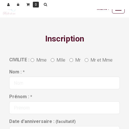
Panneau de gestion des cookies
0
MENU :
Ouvrir
le
menu
Inscription
CIVILITE :
Mme
Mlle
Mr
Mr et Mme
Nom :
*
Prénom :
*
Date d'anniversaire :
(facultatif)